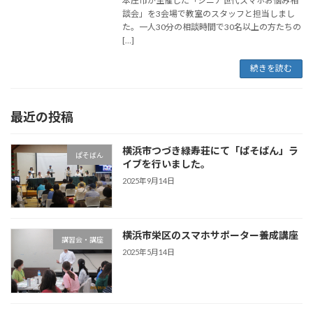
本庄市が主催した「シニア世代スマホお悩み相
談会」を3会場で教室のスタッフと担当しまし
た。一人30分の相談時間で30名以上の方たちの
[…]
続きを読む
最近の投稿
横浜市つづき緑寿荘にて「ぱそばん」ラ
ぱそばん
イブを行いました。
2025年9月14日
横浜市栄区のスマホサポーター養成講座
講習会・講座
2025年5月14日